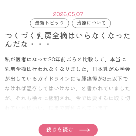
てもわからないので、そもそも包むのは難しい。み
の意味で早期がんです。
たいなものでしょうか？（漏れても真っ白ではある
2026.05.07
かｗ）
ちなみに非浸潤がんとことなり、浸潤がんにはステ
最新トピック
治療について
ージ 0 はありません。もちろんステージ I は
つくづく乳房全摘はいらなくなった
手術は人の手によって行われるので、”きちんと”取
んだな・・・
早期がんですが、浸潤がんはわずかな確率ですが、
り切れているかどうか、それは古くて新しい問題で
転移、再発がありえます。現在の成績的には１％
す。
私が医者になった30年前ごろと比較して、本当に
強、つまり１００人の早期の浸潤がんの患者さんが
乳房全摘は行われなくなりました。日本乳がん学会
おられれば残念ながら一人は再発される、というこ
が出しているガイドラインにも腫瘍径が3㎝以下で
とになります。そしてその違いからDCISは ”超”早
なければ温存してはいけない、と書かれていました
期がんともいわれたりします。
が、それも徐々に緩和され、今では要するに取り切
転移しない、だから再発しない、そのことから
れていればいい、にまで緩和されています。
DCISには、術後に抗がん剤やホルモン剤を投与す
ちなみに乳がんは2㎝以下が早期がん、つまり ス
ることは不要とされてきました。ただ実はホルモン
続きを読む
テージ I とされますので、早期がんだろうがそ
剤に関しては飲んでいる方はおられます。