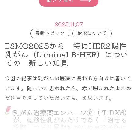
です。ただそれを発見する方法はありませ
そして右下にある黄色の矢印の部分、ここで、がん
という治療法です。この場合、検査で分かっている
今年 バルセロナで開催された第15回欧州乳がん会
ん。それが２個 ４個 ８個と増えていっ
と切除断端が一番近接していることが分かります。
腫瘍よりもより広い範囲を焼くことで、周辺を含め
ただこの結果を見る限り、DCISの術後にホルモン
議（EBCC15）で発表された、10年間にわたるオラ
ても同じです。最低限５ｍｍないと現状の
この図では５ｍｍは確保できています。実際の手術
てがん細胞を完全に焼き切ってしまうことを目的と
2025.11.07
剤を引用されている方は多いと思われます。
ンダの研究（
RAPCHEM; BOOG 2010-03
）によ
検査で見つけることは困難であるとされま
ではこの断端距離の確保の目標は決まっており、そ
しています。
最新トピック
治療について
って、化学療法と手術後に、患者個々のリスクに合
す。
「え、転移しないのに？ 再発もしないのに？」
れを目指して外科医は努力するのですが、繰り返し
ESMO2025から 特にHER2陽性
わせて放射線療法を行ったとしても、乳がんの再発
「いらないでしょ！」 そういう声がしそうです。
になりますが、肉眼ではがんをがんとして正常組織
乳がん（Luminal B-HER）につい
５ｍｍを超え、1.5ｃｍまではラジオ波とい
率は低いままであることがあきらかになりました。
ての 新しい知見
と区別がつけられない以上、それをｍｍ単位で調整
って腫瘍に針を刺し、電磁波で焼き切るこ
なぜ弱くであっても、推奨するのか？ その理由は
することは物理的に不可能です。
この研究では、化学療法と手術後に患者のリンパ節
とで手術をせずに治すことができます。こ
今回の記事は乳がんの医療に携わる方向きに書いて
２つあります。
に乳がん細胞の痕跡が見られるかどうかに応じて、
れはすでに標準治療です。（大きさ以外に
います。難しいと思われたら、赤で囲まれたまとめ
JAMA Surgeryという信頼性の高い学術誌に、こ
オーダーメイドの放射線治療が選択されました。リ
も条件はあります）
ひとつは言葉は悪いのですが、”取り残し”です。
だけ目を通していただいても、と思います。
のDCISと断端の問題に関する研究結果が
最近発表
ンパ節にがんの痕跡が残っていない女性の場合に
DCISは小さながんの芽、ポリープが乳腺の中に散
されました
。ホルモン受容体陽性のDCISで、切除
２ｃｍまでは早期がんである、とされま
乳がん治療薬エンハーツ🄬（ T-DXd）
は、本研究では放射線治療を最小限に抑えるか、あ
在するように発生することがまれではありません。
が、転移性乳がんだけでなく「治せる
断端にはがんを認めない（＝これを断端陰性といい
す。（これも大きさ以外に上限があります
るいは全く行わないことを選択しました。治療規模
たとえ乳腺を全切除しても、乳腺は皮膚の臓器なの
段階」つまり早期乳がんの再発予防に
ます）ことが病理結果として出ている閉経後女性が
が、原則として２ｃｍを超えていればＤＣ
を縮小することで、もちろん患者の副作用を軽減す
も貢献する可能性
で、周辺の皮膚の中にその芽が残ることがありま