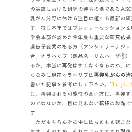
の実践における研究の発表の場であるAS
乳がん分野における注目に値する最新の研
す。特に本年ではプレナリーセッションと
学会本部が認めた今年最も重要な研究結果
遺伝子変異のある方（アンジェリーナジョ
合、オラパリブ（商品名 リムパーザ🄬）
るか、本当に再発はすくなくなるのか、に
ちなみに現在オラパリブは
再発乳がんの治
書いた記事を参考にして下さい。”
Tripl
に、再発される可能性の高い方に、再発す
のではないか、目に見えない転移の段階で
す。
ただもちろんその中にはもともと飲まな
ます。そのため、それによって大きな副作