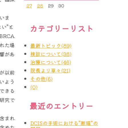
27
28
29
30
いま
カテゴリーリスト
い”と
RCA
れた場
最新トピック(89)
検診について(38)
響があ
治療について(46)
院長より草々(21)
が以前
その他(6)
いよう
(0)
できる
研究で
最近のエントリー
含まれ
DCISの手術における”断端”の
含めた