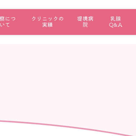
察につ
クリニックの
提携病
乳腺
いて
実績
院
Q&A