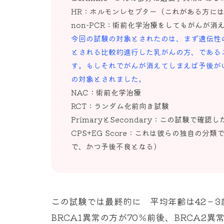
HR：ホルモンレセプター（これがある方に
non-PCR：術前化学治療をしてもがんが
今回の試験の対象とされたのは、まず遺伝性の
とされる比較的進行した乳がんの方、である
す。もしそれでがんが消えてしまえば予後が
の対象とされました。
NAC：術前化学治療
RCT：ランダム化前向き試験
PrimaryとSecondary：この試験で
CPS+EG Score：これは彼らの独自の
で、かつ予後不良となる）
この試験では最終的に 平均年齢は42－
BRCA1異常の方が70％前後、BRCA2異