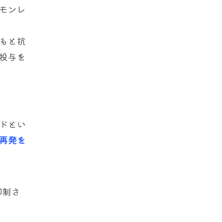
モンレ
もと抗
投与を
ドとい
る再発を
抑制さ