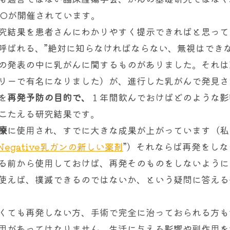
COが開催されています。
究結果を患者さんにわかりやすく提示できればと思って
呼ばれる、”絶対に知らなければならない、無視はできな
の発表の中に乳がんに関するものがありました。それはB
リーで有名になりました）が、進行した乳がんで発見さ
を
再発予防の目的
で、
１年間飲んでおけばどのような影
こたえる研究結果です。
療
に使用され、すでに大きな成果が上がっています（私
e Negative乳ガンの新しい薬剤
”）それならば再発をしな
る前から使用しておけば、再発そのものをしないように
使えば、撲滅できるのではないか、という疑問に答える
くても再発しない方、手術で完全に治っておられる方も
用があってはなりません。生活に与える影響や副作用を