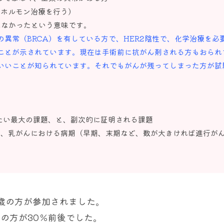
はホルモン治療を行う）
消えなかったという意味です。
異常（BRCA）を有している方で、HER2陰性で、化学治療を必
ことが示されています。現在は手術前に抗がん剤される方もおられ
いいことが知られています。それでもがんが残ってしまった方が試
確認したい最大の課題、と、副次的に証明される課題
分類で、乳がんにおける病期（早期、末期など、数が大きければ進行が
3歳の方が参加されました。
常の方が30％前後でした。