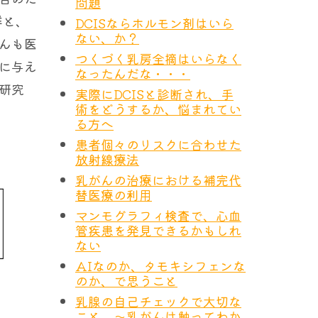
問題
群と、
DCISならホルモン剤はいら
ない、か？
んも医
つくづく乳房全摘はいらなく
に与え
なったんだな・・・
研究
実際にDCISと診断され、手
術をどうするか、悩まれてい
る方へ
患者個々のリスクに合わせた
放射線療法
乳がんの治療における補完代
替医療の利用
マンモグラフィ検査で、心血
管疾患を発見できるかもしれ
ない
AIなのか、タモキシフェンな
のか、で思うこと
乳腺の自己チェックで大切な
こと ～乳がんは触ってわか