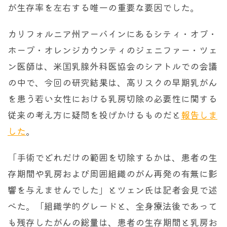
が生存率を左右する唯一の重要な要因でした。
カリフォルニア州アーバインにあるシティ・オブ・
ホープ・オレンジカウンティのジェニファー・ツェ
ン医師は、米国乳腺外科医協会のシアトルでの会議
の中で、今回の研究結果は、高リスクの早期乳がん
を患う若い女性における乳房切除の必要性に関する
従来の考え方に疑問を投げかけるものだと
報告しま
した
。
「手術でどれだけの範囲を切除するかは、患者の生
存期間や乳房および周囲組織のがん再発の有無に影
響を与えませんでした」とツェン氏は記者会見で述
べた。「組織学的グレードと、全身療法後であって
も残存したがんの総量は、患者の生存期間と乳房お