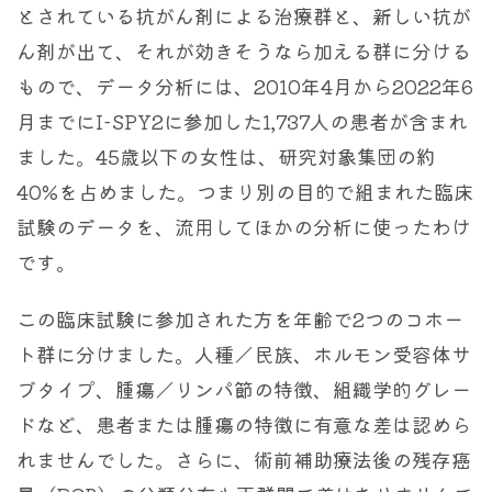
とされている抗がん剤による治療群と、新しい抗が
ん剤が出て、それが効きそうなら加える群に分ける
もので、データ分析には、2010年4月から2022年6
月までにI-SPY2に参加した1,737人の患者が含まれ
ました。45歳以下の女性は、研究対象集団の約
40%を占めました。つまり別の目的で組まれた臨床
試験のデータを、流用してほかの分析に使ったわけ
です。
この臨床試験に参加された方を年齢で2つのコホー
ト群に分けました。人種／民族、ホルモン受容体サ
ブタイプ、腫瘍／リンパ節の特徴、組織学的グレー
ドなど、患者または腫瘍の特徴に有意な差は認めら
れませんでした。さらに、術前補助療法後の残存癌