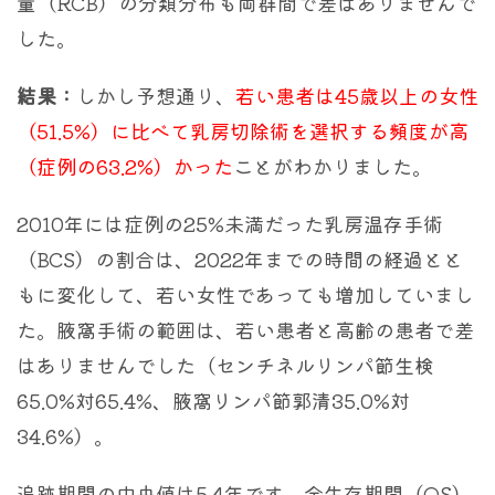
量（RCB）の分類分布も両群間で差はありませんで
した。
結果：
しかし予想通り、
若い患者は45歳以上の女性
（51.5%）に比べて乳房切除術を選択する頻度が高
（症例の63.2%）かった
ことがわかりました。
2010年には症例の25%未満だった乳房温存手術
（BCS）の割合は、2022年までの時間の経過とと
もに変化して、若い女性であっても増加していまし
た。腋窩手術の範囲は、若い患者と高齢の患者で差
はありませんでした（センチネルリンパ節生検
65.0%対65.4%、腋窩リンパ節郭清35.0%対
34.6%）。
追跡期間の中央値は5.4年です。全生存期間（OS）