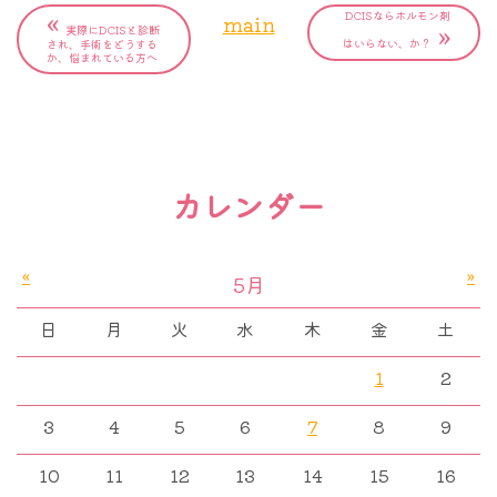
«
DCISならホルモン剤
main
»
実際にDCISと診断
はいらない、か？
され、手術をどうする
か、悩まれている方へ
カレンダー
«
»
5月
日
月
火
水
木
金
土
1
2
3
4
5
6
7
8
9
10
11
12
13
14
15
16