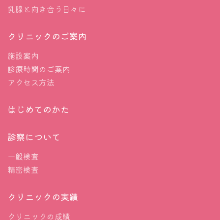
乳腺と向き合う日々に
を受ける際には月経周期2週目を狙って施
行しましょう。それ以外の周期だと乳腺
クリニックのご案内
これは私がよく引用している
米国の乳腺の検診と診
全体に造影剤が入りやすく、同じように
施設案内
断のガイドライン
の一部です。（もし見られない方
検査を受けても病変が見辛く、見つけに
診療時間のご案内
は
日本語版
がありますので参照してください）
くくなってしまいます。
アクセス方法
注意：この検査スケジュールは遺伝性乳
ここにブレスト・アウェアネスの言葉が出てきま
がん卵巣がん症候群と証明された方に勧
はじめてのかた
す。参考までに訳してみると、「特にリスクのな
められるものであり、そうでない方には
い、２５歳から４０歳の女性は１－３年ごとに医療
診察について
明らかに過剰です。
機関を受診し、ブレスト・アウェアネスに気を付け
一般検査
てください」と書かれています。少なくとも米国で
皆さんは学校の職員です。先生としましょう。
精密検査
は乳がんの自己検診において、ブレスト・アウェア
教室の生徒の中に悪い子がいます。いつも悪さばか
皆さんがこれを覚えていて、正確に娘さんにお話し
ネスは教科書レベルの言葉と言えます。
クリニックの実績
りするので、先生であるあなたは懲らしめたい。そ
したとしましょう。そして娘さんがしっかりそれを
こでその子だけおなかが痛くなるような給食を作り
クリニックの成績
聞いてくださって、そして覚えていて、守ってくだ
ここでは 私なりの言葉で皆さんにわかりやすく、