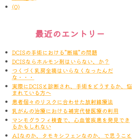
18
(0)
にBRCAバリアント検査がなされることは原則あり
歳
ません。HER2陽性患者さんにも少なからずBRCA
自己検診を行う
か
バリアント陽性の方がおられるはずですが、BRCA
最近のエントリー
ら
を標的とする治療は原則施行されません。HER2と
いう確固とした標的がすでにあるからです。
医療機関で半年から1年に1回の頻度で、視触
DCISの手術における”断端”の問題
25
診検査を受ける。
DCISならホルモン剤はいらない、か？
歳
ここではがん治療において、
標的がある、標的がな
1年に1回 乳房造影MRI検査を受ける。MRI
つくづく乳房全摘はいらなくなったんだ
か
い、とはどういうことなのか
な・・・
、もう一度整理してみ
検査ができない場合はトモシンセシスの併用
ら
実際にDCISと診断され、手術をどうするか、悩
ようと思います。それを知ることで、おのずと遺伝
を考慮したマンモグラフィを受ける。
まれている方へ
29
子を検査するメリットが見えてくるはずです。
30歳未満で乳がんと診断された血縁者がお
患者個々のリスクに合わせた放射線療法
歳
られれば個別に判断する。
乳がんの治療における補完代替医療の利用
マンモグラフィ検査で、心血管疾患を発見でき
30
るかもしれない
医療機関で半年から1年に1回の頻度で、視触
歳
AIなのか、タモキシフェンなのか、で思うこと
診検査を受ける。