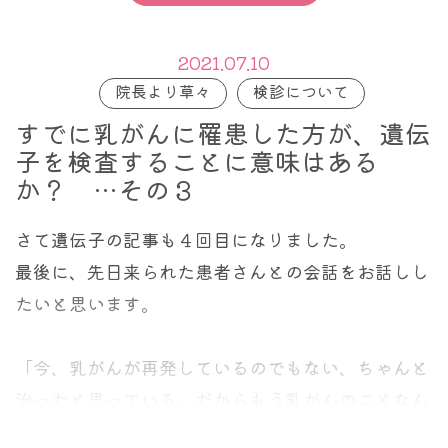
自分の乳腺の状態を把握しておこう）
ブレスト・アウェアネスはこういう意味になりま
2021.07.10
す。
院長より草々
検診について
正常な乳腺であることが確約されている日、つまり
すでに乳がんに罹患した方が、遺伝
子を検査することに意味はある
検診を受けてこの記事に到達したその日にしっかり
か？ …その３
自己検診をしておき、正常と診断された自分の乳腺
の状態を把握しておく。
さて遺伝子の記事も４回目になりました。
あとは定期的に触って、今日なかったものは何か触
最後に、先日来られた患者さんとの会話をお話しし
らないか、感じないか、それを探すのが自己検診な
たいと思います。
のです。
「今、乳がんが再発しているのでもない、ちゃんと
＊＊＊＊＊＊＊＊＊＊＊＊＊＊＊＊＊＊＊＊＊＊＊
治ったと思っている。だからもう乳がんのことなん
＊＊＊＊＊＊＊＊＊＊＊＊＊＊＊＊＊＊
か考えたくもない。やっと忘れられそうなのよ。け