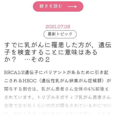
乳がんは自分でも検診できるがんです。
れども遺伝子の検査を受けて陽性なんてわかった
続きを読む
自覚症状が出現して見つかったがんは早期ではな
ら、これからずっと気にして生きていかなければな
い、は一般の方もよく知っています。がんは初期に
らないじゃない。ましてそれを自分の子供にまで引
は症状はないことが多いのです。ですので症状が出
2021.07.08
き継ぐなんて想像したくもない。」
最新トピック
現している時点でそれががんだったなら進行がんの
そう思われている方にお話ししておきたいことなの
ことが多いのです。
すでに乳がんに罹患した方が、遺伝
です。
子を検査することに意味はある
そしてこれも陽性と診断されたときのメリットの話
ただ、乳がんの自己検診は違います。自分で正しく
か？ …その２
なのです。
検診してがんを見つけたなら、早期発見されている
BRCA1/2遺伝子にバリアントがあるために引き起
可能性のほうが高い。その意味からも、そして３０
こされるHBOC（遺伝性乳がん卵巣がん症候群）が
歳代から６０歳くらいまでで、もっとも罹患率の高
関与する割合は、乳がん患者さん全体の4％前後と
いがんである乳がんを、自己検診しないのは何とも
検査を受けたから、遺伝子のバリアントが陽性にな
されています。トリプルネガティブ乳がん患者さん
もったいない話です。
るのではありません。陽性の方は検査をしてもしな
全体ではどれくらいの方が関与されているかについ
くても、一生陽性です。同様に陰性の方は陰性で
て、日本人のデータはほとんどありません。ただ今
私のクリニックに検診に来られた方に、自分でも自