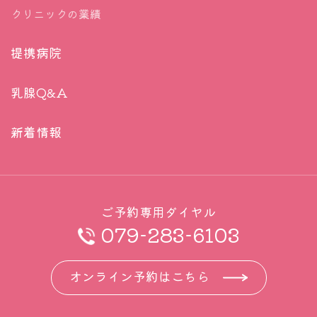
クリニックの業績
たいと考えました。もちろんその子だけに何か別の
さったとしましょう。
この
ブレスト・アウェアネス
という言葉を解説して
給食を作ったら変です。みんな同じ給食を食べるの
ただここで思い出してほしいのは、患者さんも、娘
みたいと思います。
提携病院
ですが、その悪い子だけにはおいしくない、おなか
さんも、陽性であるとは限りません。
まずどこでもいいので、医師が診察してくれて、医
が痛くなる、ほかのみんなは何ともない、そんな給
もし陰性であれば、これらの検査はあきらかに
過剰
乳腺Q&A
師と話の出来る環境で乳がんの検診を受けてくださ
食の献立はどこかにあるでしょうか？
です。
い。もし自分で何らかの所見に気が付いていたり、
まず思いつかないと思います。現実はもっと厳しく
新着情報
ちなみに先に述べた「
遺伝性乳がん卵巣がん症候群
症状があればその際に必ず医師に相談してくださ
て、この生徒たちは皆双子、三つ子、四十つ子で同
（HBOC）をご理解いただくために
」が参照した、
い。
じ遺伝子を持っています。そして悪さしている子だ
米国NCCNのガイドラインによれば、乳がんのリス
ドックや会社検診で写真だけ取ってあとから結果が
け懲らしめたい。そんな献立です。抗がん剤を作
ご予約専用ダイヤル
クが特に高いと言えない方であれば下記の検診で十
帰ってくる検査はここでは含みません。医師と話が
る、というのはそれによく似たことなのです。
079-283-6103
分であるとされています。（ここで注意をしたいの
できることが重要です。
そりゃ無理だ。でも実際抗がん剤は存在して、治療
は、リスクが高くない、と判断するにも専門知識が
マンモグラフィ検査を受けたら、自分の乳腺の濃度
オンライン予約はこちら
しているじゃないか、それはどんな理屈なんだ？
必要であるということです。血縁者に乳癌の方がい
を教えてもらって把握しましょう。
そう思われる方もおられるでしょう。
ないだけでは低いと言えません。血縁者で卵巣がん