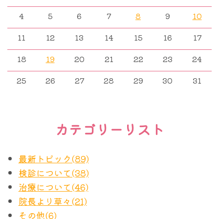
拾ってきたりしますよね。
たとえ同じくらいの年齢の友達がだれも検診してい
確固とした治療の
標的
を持たないことがその名前の
いままで乳がんに罹患したことのない方が、乳がん
4
5
6
7
8
9
10
なくても、あなたは気を付けてきちんと受けなさ
由来であったトリプルネガティブ乳がんですが、少
がどんなふうに硬く、しこって触るのか、知るはず
11
12
13
14
15
16
17
い。そう言うのですか？ どちらですか？
なくとも2割弱の方では、HBOCの検査を受けられ
はありません。だからわからなくて当然です。がん
ることによって、治療の
標的
が見つかる、というこ
18
19
20
21
22
23
24
を探しに行くからわからないのです。
きっと後者ですよね。
とがわかります。HBOCにおけるBRCAの遺伝子バ
25
26
27
28
29
30
31
そこで娘さんはおそらく聞くでしょう。検診受け
リアントは、現在ではすでに治療の
標的
なのです。
ろ、といったって、私はいま15歳なんだけど、何歳
その意味からはもうトリプルネガティブ乳がんとい
から受ければいいの？もう今年から？
うのは失礼かもしれません。ER陰性、PgR陰性、
カテゴリーリスト
HER2陰性、BRCAバリアント”
陽性
”乳がんです。
正確にこたえられますか？
そしてそれが大きなメリットになりつつあることは
最新トピック(89)
参考までに以前も紹介した「
遺伝性乳がん卵巣がん
いままでもこのブログの中で触れてきました。
検診について(38)
症候群（HBOC）をご理解いただくために
」から引
（
トリプルネガティブ乳がんと免疫チェックポイン
治療について(46)
用しました。
ト阻害剤 その２
）
院長より草々(21)
ちなみにHER2陽性乳がん患者さんでは、治療目的
その他(6)