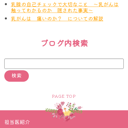
か
乳腺の自己チェックで大切なこと ～乳がんは
1年に1回 乳房造影MRI検査を受ける。MRI
触ってわかるのか 隠された事実～
ら
検査ができない場合はトモシンセシスの併用
乳がんは 痛いのか？ についての解説
75
を考慮したマンモグラフィを受ける。
歳
ブログ内検索
75
わからないからやらない、そういう方の考え方を変
個別に話し合う
歳
えてしまう概念、それが
ブレスト・アウェアネス（Breast
Awareness）
です。
この表を参考にされる方に：ちなみにト
モシンセシスでもいいかの印象を与えま
Awarenessは、訳すと”気づき”とか”認識”となりま
PAGE TOP
すが、造影MRI検査のほうが優れていま
す。”
自分の乳腺を知ること
”と訳します。
す。可能な限りMRIの検査を選択しまし
ょう。
担当医紹介
加えて注意が必要なのですが、MRI検査