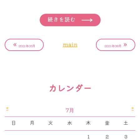
す。
年、大阪国際がんセンターから出されたデータによ
己検診してください、と勧めています。
これは、お説教のように聞こえるので、その時には
れば、最近7年間 65人のトリプルネガティブ乳が
続きを読む
ただたいていの方は、触ってもよくわからないか
口にしませんでした。ただどこかで否定したいと思
ん患者さんを調査したところ、13人（20%）が
ら…と濁されます。
っておられる方はそう言われても心には届かず、受
BRCA1/2遺伝子バリアント陽性であったとのこと
«
»
main
け入れがたいことに変わりはないでしょう。
です [1]。
2021年06月
2021年08月
わからないからやらない。
ちなみに北米やヨーロッパの100名を超える大きな
健康な方は当然乳がんを触ったことがありません。
ここからは実際の会話からになります。
データベースでは9.3から15.4％とされていますか
わからないものを手探りで探しに行っても何もわか
先に子供さんの話が出ました。
ら[2,3]、日本ではそれよりも高い可能性がありま
らない、当然です。アサリがどんなものか知らない
カレンダー
患者さんに聞くのですが、娘さんがそういった年齢
す。しかし我が国のデータはあまりに数が少ないた
子供が潮干狩りに行って、砂の中を探しているよう
になられたら、娘さんには、お母さんのように乳が
め、それは今後の調査を待って結論が出るでしょ
なものです。カニでも石でもなんだって拾ってくる
んになったりしない、だから安心して暮らしなさ
う。ただトリプルネガティブ乳がん患者さんでは、
«
»
でしょう。お母さん、これアサリ？ アサリはこれ
7月
い、というのですか？
HBOCが関与する比率が、乳がん患者さん全体と比
だよ、お母さんが見せてあげて、初めて見つけられ
日
月
火
水
木
金
土
それとも、お母さんは早期発見できたからこうして
較して高い、ということはすでに確立した概念で
るようになります。それでも死んだ空っぽの貝殻を
元気なのよ。お母さんが乳がんになったのだから、
す。
1
2
3