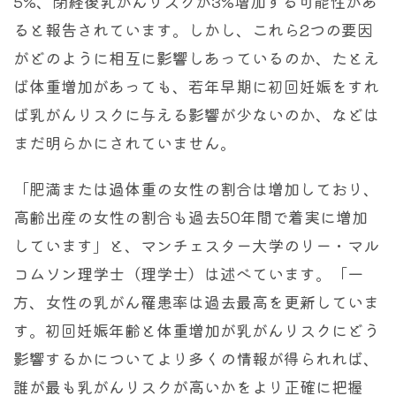
5%、閉経後乳がんリスクが3%増加する可能性があ
ると報告されています。しかし、これら2つの要因
がどのように相互に影響しあっているのか、たとえ
ば体重増加があっても、若年早期に初回妊娠をすれ
ば乳がんリスクに与える影響が少ないのか、などは
まだ明らかにされていません。
「肥満または過体重の女性の割合は増加しており、
高齢出産の女性の割合も過去50年間で着実に増加
しています」と、マンチェスター大学のリー・マル
コムソン理学士（理学士）は述べています。「一
方、女性の乳がん罹患率は過去最高を更新していま
す。初回妊娠年齢と体重増加が乳がんリスクにどう
影響するかについてより多くの情報が得られれば、
誰が最も乳がんリスクが高いかをより正確に把握