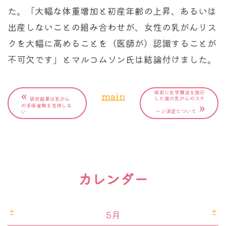
た。「大幅な体重増加と初産年齢の上昇、あるいは
出産しないことの組み合わせが、女性の乳がんリス
クを大幅に高めることを（医師が）認識することが
不可欠です」とマルコムソン氏は結論付けました。
«
術前に化学療法を施行
main
した後の乳がんのステ
研究結果は乳がん
»
の手術省略を支持しな
ージ決定について
い
カレンダー
«
»
5月