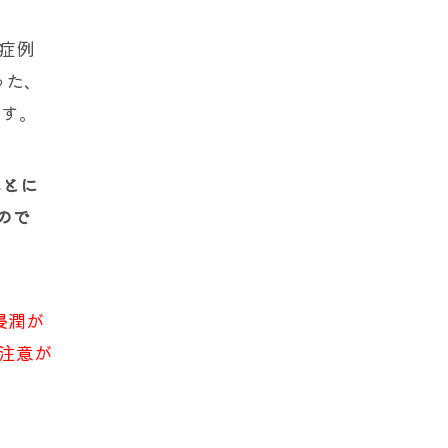
症例
った、
ます。
ことに
ので
浸潤が
注意が