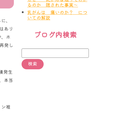
るのか 隠された事実～
乳がんは 痛いのか？ につ
いての解説
ちに、
はあり
ブログ内検索
や、ホ
再発し
積発生
後、本当
イン推