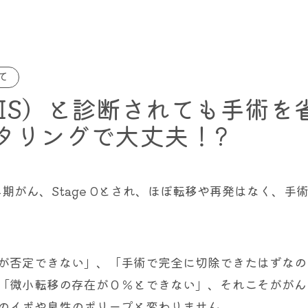
て
IS）と診断されても手術を
タリングで大丈夫！?
期がん、Stage 0とされ、ほぼ転移や再発はなく、手
が否定できない」、「手術で完全に切除できたはずなの
「微小転移の存在が０％とできない」、それこそががん
のイボや良性のポリープと変わりません。