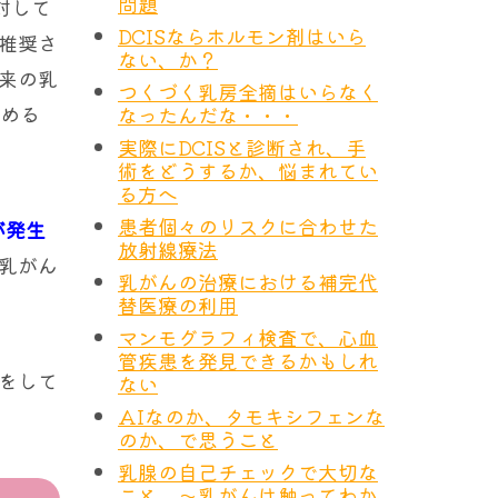
問題
対して
DCISならホルモン剤はいら
推奨さ
ない、か？
来の乳
つくづく乳房全摘はいらなく
高める
なったんだな・・・
実際にDCISと診断され、手
術をどうするか、悩まれてい
る方へ
患者個々のリスクに合わせた
が発生
放射線療法
乳がん
乳がんの治療における補完代
替医療の利用
マンモグラフィ検査で、心血
管疾患を発見できるかもしれ
をして
ない
AIなのか、タモキシフェンな
のか、で思うこと
乳腺の自己チェックで大切な
こと ～乳がんは触ってわか