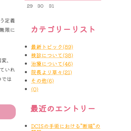
29
30
31
う定義
カテゴリーリスト
無限に
最新トピック(89)
検診について(38)
病変、
治療について(46)
ていれ
院長より草々(21)
のでは
その他(6)
(0)
最近のエントリー
DCISの手術における”断端”の