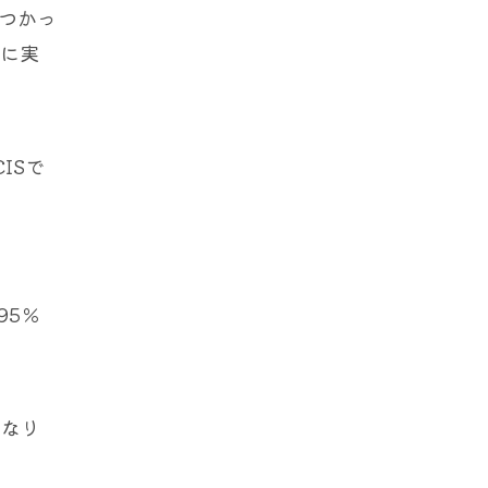
見つかっ
時に実
ISで
95％
になり