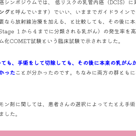
シンポジウムでは、 低リスクの乳管内癌（DCIS）に
ング
と呼んでいます）でいい、いままでガイドラインで
要なら放射線治療を加える、と比較しても、その後に本
tage １から４までに分類される乳がん）の発生率を
ム化COMET試験という臨床試験で示されました。
ていても、手術をして切除しても、その後に本来の乳がん
かった
ことが分かったのです。ちなみに両方の群ともに
モン剤に関しては、患者さんの選択によってたとえ手術
ました。