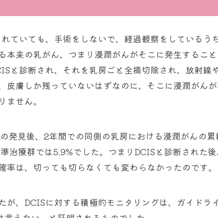
とされていても、手術をしないで、経過観察をしているう
る本来の乳がん、つまり浸潤がんがそこに発生すること
CISと診断され、それを乳房ごと全摘切除され、放射線
、皮膚しか残っていないはずなのに、そこに浸潤がんが
りません。
ISの発見後、2年間での同側の乳房における浸潤がんの累
準治療群では5.9%でした。つまりDCISと診断された
確率は、切っても切らなくても変わらなかったのです。
たが、DCISに対する積極的モニタリングは、ガイドラ
とは言えない、と証明されるものでした。