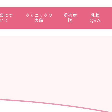
察につ
クリニックの
提携病
乳腺
いて
実績
院
Q&A