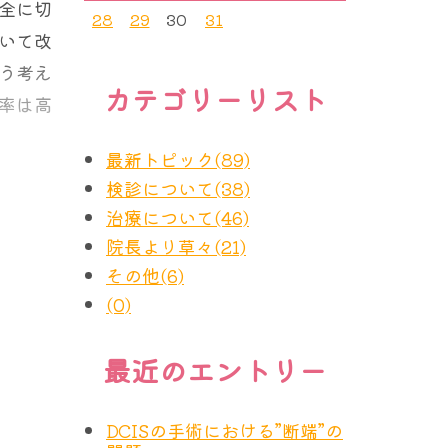
全に切
28
29
30
31
いて改
う考え
カテゴリーリスト
率は高
最新トピック(89)
検診について(38)
くとも
治療について(46)
った場
院長より草々(21)
対側に
その他(6)
！？
(0)
最近のエントリー
DCISの手術における”断端”の