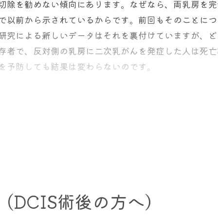
切除を勧めない傾向にあります。なぜなら、両乳房を完
で以前から示されているからです。前回もそのことにつ
研究による新しいデータはそれを裏付けていますが、ど
存者で、反対側の乳房に二次乳がんを発症した人は死亡
を予防しても結果は変わらないのです。
発症した乳がん、本来はそれぞれ別のものであり、少な
後に影響を与えるはずはないはず。反対側に乳がんにな
から反対側を予防的に切除してしまった。そうすると反
的に見て、乳がんで亡くなる確率に差が出なかった、え
(DCIS術後の方へ）