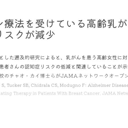
でいくと、年齢の引き下げに関することよりも、毎年よ
ン療法を受けている高齢乳が
れていることに気が付きます。毎年受けることはむしろ
”
＊＊＊＊＊＊＊＊＊＊＊＊＊＊＊＊＊＊＊＊＊＊＊
リスクが減少
記載の影響が実は最近大きく問題になっているのです。
誌に発表した
、米国の最新の人口ベースのコホート研究の結
ば、施行されたアンケート調査によって、検診に関す
んを発症すると乳がん関連死のリスクが増加することが
とした遡及的研究によると、乳がんを患う高齢女性に対
グラフィ検査を
控える
傾向にあることが報告された。 調
。しかしこの研究では、両側乳房切除術を予防的に受け
患者さんの認知症リスクの低減と関連していることが示
、つまりマンモグラフィ検診の害についての情報を「驚
リスクが減少することは示されましたが、なぜか死亡率
校のチャオ・カイ博士らがJAMAネットワークオープ
n S, Tucker SB, Chidrala CS, Modugno F: Alzheimer Diseas
う一度、「
米国予防サービスタスクフォース（USPST
Mastectomy and Breast Cancer Mortality. JAMA Oncol 202
ting Therapy in Patients With Breast Cancer. JAMA Net
にしてください。
まわれる方がおられることを、驚かれる方もいると思い
る方に対して、意思決定ツールというものが配布されて
モン療法を受けなかった患者と比較して、平均12年間
悪く、服装も気を使うとのことで、その後に対側に乳が
、もともと検診は自分の意思で受けるものであり、半年