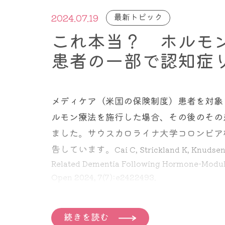
これを踏まえて今回の話を始めましょう。
最新トピック
2024.07.19
ただ推奨の文章や、内容を詳細に読み込ん
これ本当？ ホルモ
年（２年に１回の”方が”いい）と強調さ
＊＊＊＊＊＊＊＊＊＊＊＊＊＊＊＊＊＊＊
患者の一部で認知症
る
、という風に書かれているのです。この
Giannakeas らが
JAMA Oncology 
2024年7月15日のMEDPAGEの記事
によれ
ると、片側乳がん患者が、対側乳腺に乳が
メディケア（米国の保険制度）患者を対象
が深まると、40代の女性の多くがマンモ
になりました。ここまではよくわかります
ルモン療法を施行した場合、その後のその
となった女性の3分の1以上が、過剰診断
では、たしかに二回目の乳がんを発症する
ました。サウスカロライナ大学コロンビア
の」と感じたようです。
のには影響を与えませんでした。
告しています。
Cai C, Strickland K, Knudse
「え！？害があるの？」と思われた方はも
Giannakeas V, Lim DW, Narod SA: Bilateral 
Related Dementia Following Hormone-Modula
る最新の乳がん検診の勧め
」の記事を参考
Open 2024, 7(7):e2422493.
乳がんになったら両方の乳腺を切除してし
これを解決する一つの考えは、
米国では、乳がん検診の開始を検討してい
ホルモン療法を受けた乳がん患者は、ホル
しかし片側だけ残してもかえって整容性が
続きを読む
す。このツールについて簡単に説明すると