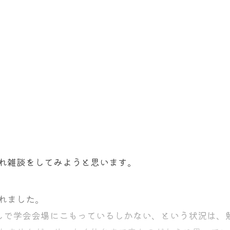
、認知症リスクの低減という恩恵を受ける可能性のある
、2000年から2019年の間にステージ0からIIIの片
たことはない。
い」と、Cai氏は語っています。「結果を最適化し、リ
乳管内癌（n = 97,208、14.7%）と診断された661,270
それ以外の異常も含めて指摘されたことはない。
れ、勧告の強度はAからDまでの等級で示されます。A
種などの個人的要因を考慮するべきである。」
て転移再発のリスクは下がらないとされています。温存
、または害があるという証拠があることを示します。
を受け、残りの患者は片側（23.4%）または両側（6.
受けられたことがある。幸い癌ではなかった。
は最初の腫瘍が非常に悪性度が高いこと、つまり転移を
下げられ、40歳から隔年で乳がんの検査を受けること
性があります。温存後の乳腺にがんが再発することは、
され、純利益が中程度である、または中程度の効果があ
をマッチングさせ、同じサイズの3つの外科コホート（コ
はたちが悪く、最初から全身的に何かが起こっていると
。なぜAではないのでしょうか。
グループという意味になります。実際の数 = 36,02
人だけおられる。
、骨も影響を受けている可能性があります。だから乳房
響はでないと考えられます。
ラフィ検診を受けているから大丈夫”であるのなら、それ
していけば、ほぼ100％大丈夫、でなければなりません。
浸潤癌が発生し、温存手術を受けた方、全摘を受けた方
れ雑談をしてみようと思います。
も、もともとの側の乳がんからの転移であるならば、同
小林麻央さんの例があるように100％大丈夫ではありま
ループは、対側乳がんの発生、および乳がんによる死亡
うのです。
3か月に1回ではどうでしょうか？
は2023年10月から2024年2月の間に実施されまし
れました。
しで学会会場にこもっているしかない、という状況は、
委員会 (USPSTF) による乳がんスクリーニングガ