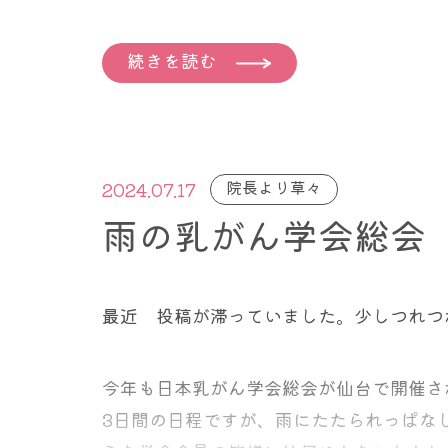
「ホルモン治療のような特定の治療法から
研究者らは米国の登録データベースを使用して
治療（胸部レントゲン写真は除く）を受け
とです。
ょうか。
特定の一群であり、全員には当てはまらな
性乳がん（n = 564,062、85.3%）または
２ 遺伝子検査でBRCA1 あるいは2、
続きを読む
その勧告は、科学的証拠に基づいて評価さ
最小限に抑えるためには、患者の年齢や人
者（平均年齢= 58.7歳）を特定しました。
３ 48歳の日本人である。
基本的に乳房をすべて切除したからと言っ
高い推奨度を示し、D等級は効果がないか
この集団のほぼ4分の3は最初に乳房温存手術
４ 今まで検診で所見ありとされ、生検を
った乳腺にがんが再発してきた場合、これ
最新のガイドラインでは、開始年齢が引き
乳房切除術を受けました。
５ 初経は11歳から
やすいものであったことの兆候である可能
していますが、これはBグレードの推奨と
両側乳房切除術を受けた人の合計90.7%
６ 最初に出産したのは30歳のとき
残し”を意味するだけではなく、そのがん
院長より草々
う高い確実性があることを意味しています
2024.07.17
とは同じ時期に同じ出来事を経験した人たちの
７ お母さん、娘、姉妹に乳がんの方が一
グナルとなっている、だから肺、肝臓、脳
雨の乳がん学会総会
確立することに成功しました。
これで計算できます。
しても温存しても結局として生命予後に影
もし本当に”きちんと2年に1回 マンモグ
に1回、そして半年に1回、3か月に1回と
この３つのコホート、つまり片方の乳腺に
最近 投稿が滞っていました。少しつれつ
これとよく似た考え方で、反対側の乳がん
しかし少なくとも1年に1回で北斗さんや、
て両方とも乳房を切除された方の３つのグ
で予後が変わらないことが説明できてしま
早期発見できないこともある。では半年、
いて20年間追跡調査されました。データ分析
今年も日本乳がん学会総会が仙台で開催さ
3日間の日程ですが、雨にたたられっぱな
これも前述しましたが、米国予防サービス特別