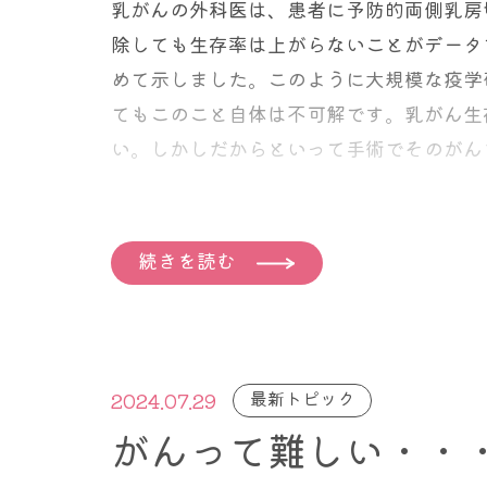
乳がんの外科医は、患者に予防的両側乳房
除しても生存率は上がらないことがデータ
めて示しました。このように大規模な疫学
てもこのこと自体は不可解です。乳がん生
い。しかしだからといって手術でそのがん
最初の乳がん、そして反対側に後になって
続きを読む
新しいがんが、もともとあった乳がんの予
合には予後が悪いことがわかっている。だ
乳がんが発生する確率はさがる。でも長期
最新トピック
2024.07.29
え？ え？よくわからない。
がんって難しい・・・