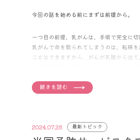
トロントのウィメンズ・カレッジ病院の乳
ブン・ナロッド氏は、2000年から201
今回の話を始める前にまずは前提から。
受けた10万人の女性のデータを比較しまし
一つ目の前提、乳がんは、手術で完全に切
手術を受けるすべての乳がん患者は、
乳がんで命を取られてしまうのは、転移を
ことはできますから、がんが乳腺から出て
１ 腫瘍と一部の周辺組織のみを除去する
から命を取られます。もちろんそこだけで
２ 影響を受けた乳房のみを切除する片側
合に、まず1か所で済んでいません。血液
３ 両側乳房切除術 のいずれかを選択し
続きを読む
す。ですから体から完全に取り除くことが
ですので転移を起こす前に切除に成功すれ
見というのです。
片側乳房切除術のポイントは、同じ乳房へ
同様に、両側乳房切除術は、残された乳房
最新トピック
2024.07.28
生する確率は約7％です。
逆に非浸潤性乳管癌（＝DCIS）、ステ
せん。ですので切除によって完全治癒が期