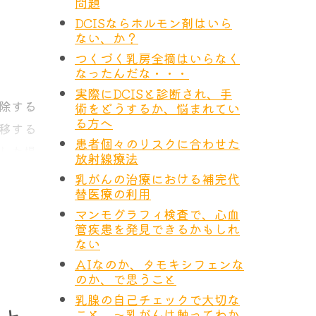
ティー
問題
れかを
DCISならホルモン剤はいら
ない、か？
つくづく乳房全摘はいらなく
なったんだな・・・
実際にDCISと診断され、手
除する
術をどうするか、悩まれてい
る方へ
移する
患者個々のリスクに合わせた
した場
放射線療法
んどで
乳がんの治療における補完代
替医療の利用
マンモグラフィ検査で、心血
早期発
管疾患を発見できるかもしれ
です。
ない
AIなのか、タモキシフェンな
んが発
のか、で思うこと
移しま
乳腺の自己チェックで大切な
こと ～乳がんは触ってわか
であっ