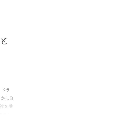
かしそ
ていよ
うとい
題で
ならな
I
して多
と
瘍であ
移が同
として
.29～
ん。た
している
使って
うまく
乳がん
イドラ
人乳がん
による
かしB
んもよ
診を受
放射線
いうこ
のでし