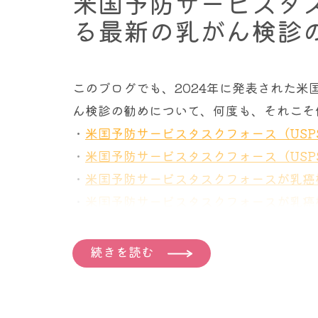
米国予防サービスタス
る最新の乳がん検診
たなら、その乳がんは手術によって完全に
分析結果からは、3つのグループ間で生存
の早期発見でもあります。
なく、20年間の追跡調査で女性の80％
このブログでも、2024年に発表された米
二つ目の前提は、一度乳がんに罹患され、
しかし同時に、この論文では、
後にもう一
ん検診の勧めについて、何度も、それこそ
腺に、再び乳がんが発生することがありま
も示されています
。そうです。ここがおか
・
米国予防サービスタスクフォース（USP
よりも高い。実際現在日本人女性の９人に
わる。けれどそうならないように両方の乳
・
米国予防サービスタスクフォース（USP
がんに一度罹患された方は、二次的に乳が
・
米国予防サービスタスクフォースが乳癌
ます。
そこに難問があるとナロッド氏は述べまし
・
米国予防サービスタスクフォースが乳癌
そしてここからが今回の本題であり、不思
続きを読む
これらは今までの乳がん検診をご存じの方
に発生した乳がんより予後が悪い
ことがわ
引き下げただけに映ります。最新の推奨では繰
パ節に転移していたり、再発する傾向が高
年に一度のマンモグラフィ検査を推奨して