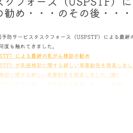
クフォース（USPSTF）に
の勧め・・・のその後・・・
治癒し、転移や再発することはありません。その意味か
率に大きな差はありませんでした。どの手術を受けたか
以上は乳がんで死亡しませんでした。
国予防サービスタスクフォース（USPSTF）による最新
治癒されている方であっても、対側の乳腺、温存して残
方の乳房に乳がんを発症した女性の死亡リスクは4倍高
何度も触れてきました。
す。そしてその確率は、一度も乳がんに罹患したことの
しい。あとからがんを発症したら非常に予後が悪い。命
STF）による最新の乳がん検診の勧め
１人、米国では８人に１人が乳がんに罹患されています
腺を予防的に切除したところでまったく予後はかわらな
STF）が乳癌検診に関する新しい草案勧告を発表しまし
んになられる確率が４人に１人まで上昇することがわか
検診に関する新しい草案勧告を発表しました（続）
た。この結果の原因はまだ完全には明らかになっていま
検診に関する新しい草案勧告を発表しました（続続）
議なことなのですが、
二回目に発症した乳がんは、なぜ
からすれば、乳がん検診の開始年齢の推奨を50歳から4
かっています。同じような大きさで発見されても、すで
り返しになりますが、「40 歳から 74 歳までの女性
かったりする。
います」となります。