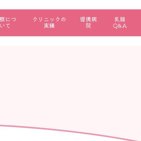
察につ
クリニックの
提携病
乳腺
いて
実績
院
Q&A