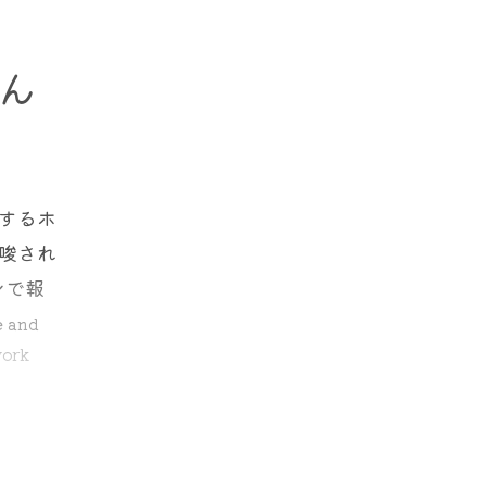
りも隔
ん
害”があ
果によ
る知識
明らか
するホ
査対象
た患者
唆され
くべきも
そのも
ンで報
e and
F）によ
4.
work
ます。
いま
の追跡期
んが発
に１度