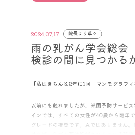
間中に認知症のリスクが7％低かったとのこと。（H
生する不安から、両方とも切除される方は
反対側の乳腺に発生した乳がんは、どれく
だろうが、２年に１度だろうが、極端な話
の効果は年齢によって反対の効果にもなっ
うと、場所がどれほど離れていても、全て
う意思をお持ちの方に、どのように受けれ
ただこの研究結果、大変不思議な結果にな
す。毎週受けてください、それが一番安全
認知症のリスク低下は、65～69歳の乳がん患
院長より草々
2024.07.17
いんですか？すぐにそういう疑問がわきま
そうであるならば、反対側の乳がんが発生
0.43～0.53）。しかしこの関連性は加
雨の乳がん学会総会
というのも、対側に発生する乳がんは、そ
くの場合、その転移は乳腺だけにとどまら
検診の間に見つかる
ると一般的に考えられています。私も考え
時に存在することの表れであるので、たと
だからツールではまずその方の乳がんの罹
80歳になると、ホルモン療法の使用は認知症リス
予防的に対側の乳房を切除すれば、もちろ
も予後は変わらない。つまり乳房の予防切
残念ながらこうしたツールのほとんどは英
1.53）、90歳以降までその傾向が続きま
しかしそのことによってその患者さんが乳
とえば比較的入力項目が少なくて、簡単に
「私はきちんと2年に1回 マンモグラフ
Breast Cancer Risk Assessment Tool:
このことは乳がんで温存切除後に、同側乳
またこの効果は人種によっても異なる結果
意味が分かりませんよね。
みます。
説明できます。
新しいがんではなく、元の
以前にも触れましたが、米国予防サービス特別
患者では、相対リスクが24%減少しました（HR
これは大変奇妙なことです。対側乳がん後
インでは、すべての女性が40歳から隔年
患者では、相対リスクが11%減少しました（HR 0
ものであるならば、両側乳房切除術が有益
たとえば
しかし今回のことと同様に、
乳房温存切除
グレードの推奨です。Aではありません。
１ いままで乳がんを含めて、DCIS、L
くご存じです。これが説明できなくなりま
ければ、乳がん死は抑制されるという確実