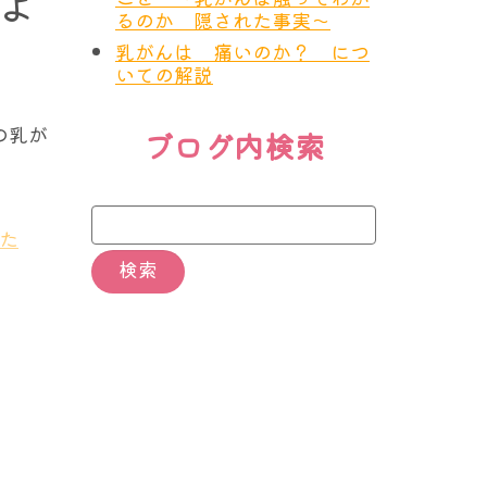
よ
るのか 隠された事実～
らは真
に関係
乳がんは 痛いのか？ につ
いての解説
の乳が
ブログ内検索
った乳
いこと
ない方
にかか
が、乳
い。
た
ってい
せん。
か最初
0歳に
にリン
に 2