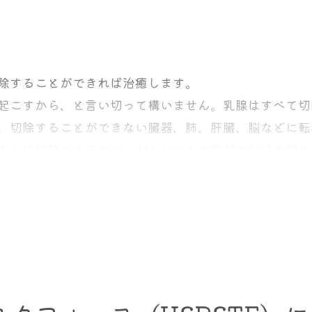
がん研究者で医師であり、この研究の主執筆者であるス
9年までに乳がんと診断され、3つの手術オプションのいず
た。
除することができれば治癒します。
起こすから、と言い切って構いません。乳腺はすべて切
、切除することができない臓器、肺、肝臓、脳などに転
より簡単な手術である乳房部分切除術、
あれば切除できますが、がんがほかの臓器に転移を起こ
乳房切除術
やリンパの流れに乗って全身に広がっていることがほと
ます。
できず、最終的に命を取られます。
ば治癒させることができるのです。それを目指すことを
のがんの再発、つまり同側再発を防ぐことができること
でのがんの再発も防ぐ。これを行わないと、反対側乳が
ージ０とされる乳がんがあります。このがんは理論的に転
待できるとされます。診断が正しく、間違いなくDCIS