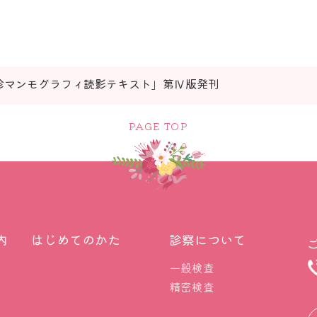
診マンモグラフィ読影テキスト」第Ⅳ版発刊
PAGE TOP
内
はじめてのかた
診察について
一般検査
精密検査