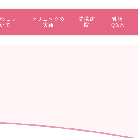
察につ
クリニックの
提携病
乳腺
いて
実績
院
Q&A